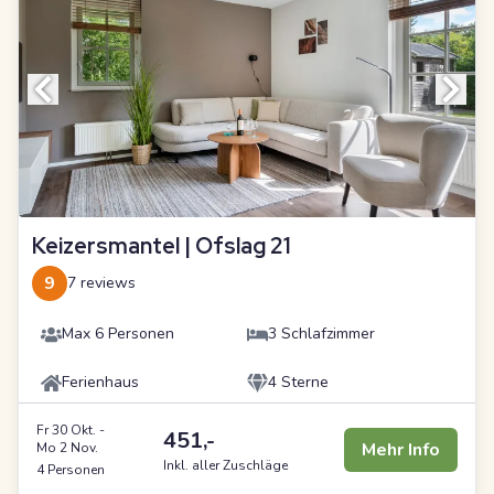
Keizersmantel | Ofslag 21
9
7 reviews
Max 6 Personen
3 Schlafzimmer
Ferienhaus
4 Sterne
Fr 30 Okt.
-
451,-
Mehr Info
Mo 2 Nov.
Inkl. aller Zuschläge
4 Personen