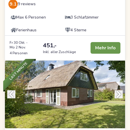
9.1
9 reviews
Max 6 Personen
3 Schlafzimmer
Ferienhaus
4 Sterne
Fr 30 Okt.
-
451,-
Mehr Info
Mo 2 Nov.
Inkl. aller Zuschläge
4 Personen
LAST MINUTE