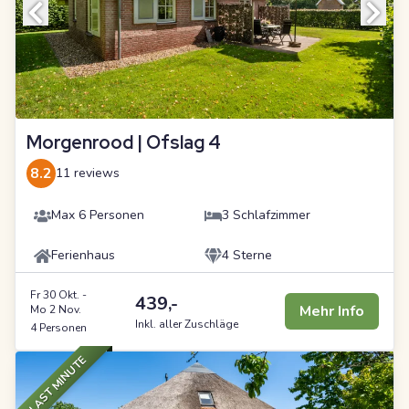
Morgenrood | Ofslag 4
8.2
11 reviews
Max 6 Personen
3 Schlafzimmer
Ferienhaus
4 Sterne
Fr 30 Okt.
-
439,-
Mehr Info
Mo 2 Nov.
Inkl. aller Zuschläge
4 Personen
LAST MINUTE