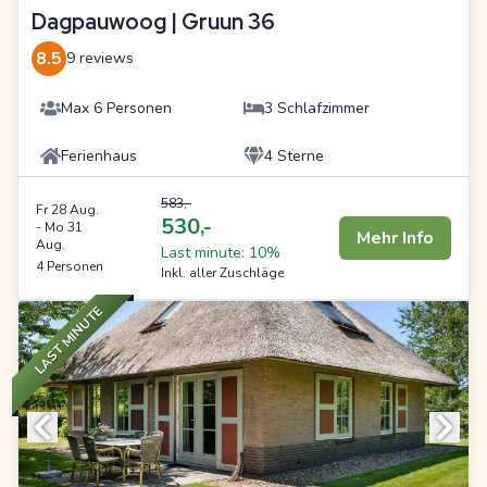
Dagpauwoog | Gruun 36
8.5
9 reviews
Max 6 Personen
3 Schlafzimmer
Ferienhaus
4 Sterne
583,-
Fr 28 Aug.
530,-
-
Mo 31
Mehr Info
Aug.
Last minute: 10%
4 Personen
Inkl. aller Zuschläge
LAST MINUTE