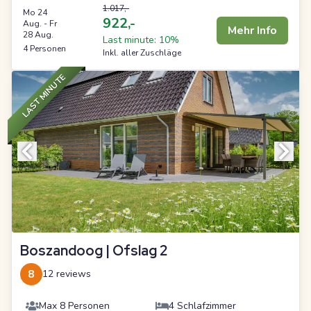
1.017,-
Mo 24
922,-
Aug.
-
Fr
Mehr Info
28 Aug.
Last minute: 10%
4 Personen
Inkl. aller Zuschläge
LAST MINUTE
Boszandoog | Ofslag 2
8
12 reviews
Max 8 Personen
4 Schlafzimmer