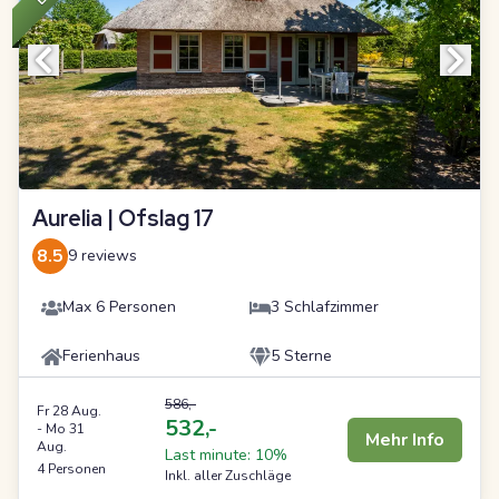
Aurelia | Ofslag 17
8.5
9 reviews
Max 6 Personen
3 Schlafzimmer
Ferienhaus
5 Sterne
586,-
Fr 28 Aug.
532,-
-
Mo 31
Mehr Info
Aug.
Last minute: 10%
4 Personen
Inkl. aller Zuschläge