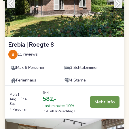
Erebia | Roegte 8
8
11 reviews
Max 6 Personen
3 Schlafzimmer
Ferienhaus
4 Sterne
644,-
Mo 31
582,-
Aug.
-
Fr 4
Mehr Info
Sep.
Last minute: 10%
4 Personen
Inkl. aller Zuschläge