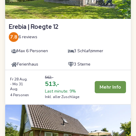
Erebia | Roegte 12
7.8
6 reviews
Max 6 Personen
3 Schlafzimmer
Ferienhaus
3 Sterne
562,-
Fr 28 Aug.
513,-
-
Mo 31
Mehr Info
Aug.
Last minute: 9%
4 Personen
Inkl. aller Zuschläge