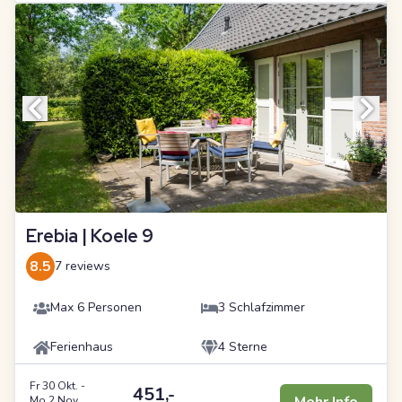
Erebia | Koele 9
8.5
7 reviews
Max 6 Personen
3 Schlafzimmer
Ferienhaus
4 Sterne
Fr 30 Okt.
-
451,-
Mo 2 Nov.