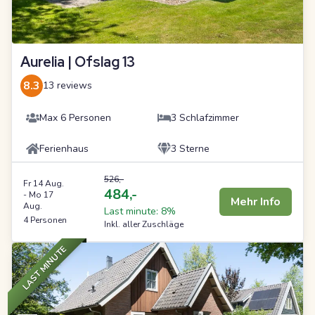
Aurelia | Ofslag 13
8.3
13 reviews
Max 6 Personen
3 Schlafzimmer
Ferienhaus
3 Sterne
526,-
Fr 14 Aug.
484,-
-
Mo 17
Mehr Info
Aug.
Last minute: 8%
4 Personen
Inkl. aller Zuschläge
LAST MINUTE