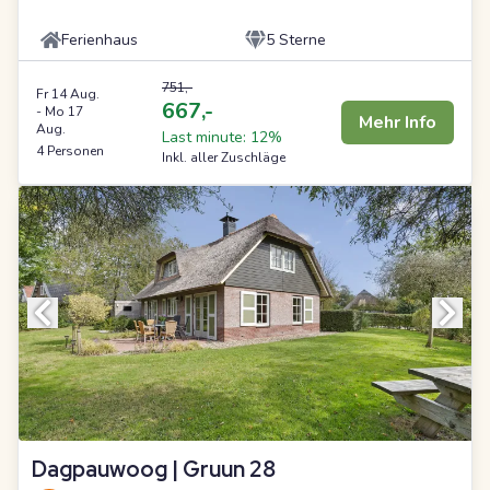
Ferienhaus
5 Sterne
751,-
Fr 14 Aug.
667,-
-
Mo 17
Mehr Info
Aug.
Last minute: 12%
4 Personen
Inkl. aller Zuschläge
Dagpauwoog | Gruun 28