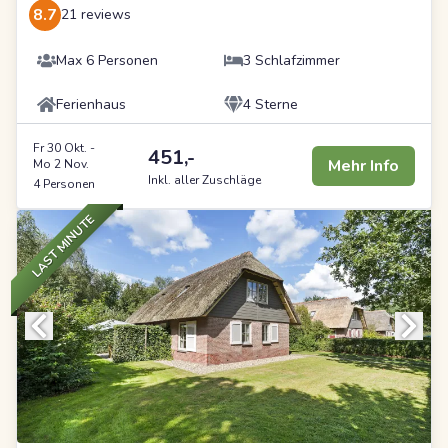
8.7
21 reviews
Max 6 Personen
3 Schlafzimmer
Ferienhaus
4 Sterne
Fr 30 Okt.
-
451,-
Mehr Info
Mo 2 Nov.
Inkl. aller Zuschläge
4 Personen
LAST MINUTE