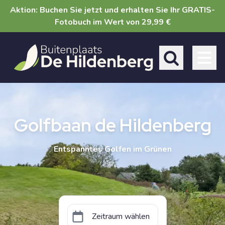
Direkt
Aktion: Buchen Sie jetzt und erhalten Sie Ihr GRATIS-
zum
Fotobuch im Wert von 29,99 €
Inhalt
Toggle search 
Golfbaan de Hildenberg
Entspanntes Golfen im Grünen
Zeitraum wählen