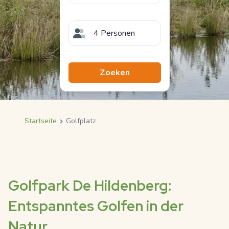
4 Personen
Zoeken
Startseite
Golfplatz
Breadcrumb
Golfpark De Hildenberg:
Entspanntes Golfen in der
Natur