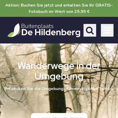
Direkt
Aktion: Buchen Sie jetzt und erhalten Sie Ihr GRATIS-
zum
Fotobuch im Wert von 29,99 €
Inhalt
Toggle search 
Wanderwege in der
Umgebung
Entdecken Sie die Umgebung in Ihrem eigenen Tempo.