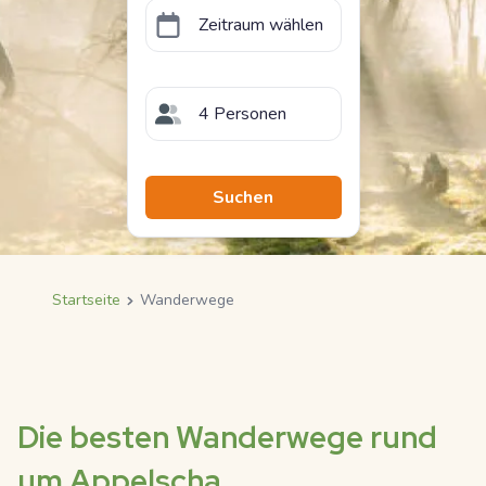
Zeitraum wählen
4 Personen
Suchen
Startseite
Wanderwege
Breadcrumb
Die besten Wanderwege rund
um Appelscha