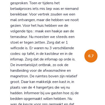
gesproken. Toen er tijdens het
betaalproces iets mis liep was er niemand
bereikbaar. Voor vertrek zouden we een
mail ontvangen, maar die hebben we nooit
gezien. Voor het huis hebben we de
volgende tips : maak een haakje aan de
terrasdeur. Nu moesten we steeds een
stoel er tegen zetten. Zorg dat er 1
wificode is. Er waren nu 3 verschillende
codes: op tafel, in de kastdeur en in de
6,7
infomap. Zorg dat de infomap op orde is.
De inventarislijst ontbrak, zo ook de
handleiding voor de afwasmachine en
magnetron. De ruimtes boven zijn relatief
groot. Daar kan makkelijk een kast in, in
plaats van de 4 hangertjes die wij nu
hadden. Informeer bij uw gasten hoe zij de
bedden opgemaakt willen hebben. Nu
was de keuze voor ons gemaakt en dat