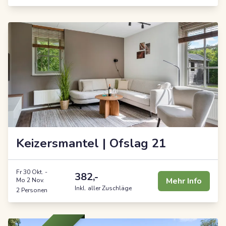
Keizersmantel | Ofslag 21
Fr 30 Okt.
-
382,-
Mehr Info
Mo 2 Nov.
Inkl. aller Zuschläge
2 Personen