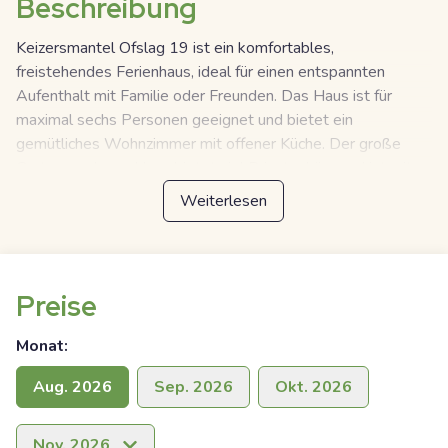
Beschreibung
Keizersmantel Ofslag 19 ist ein komfortables,
freistehendes Ferienhaus, ideal für einen entspannten
Aufenthalt mit Familie oder Freunden. Das Haus ist für
maximal sechs Personen geeignet und bietet ein
gemütliches Wohnzimmer mit offener Küche. Der große
Garten rund ums Haus bietet viel Privatsphäre und ist mit
Gartenmöbeln ausgestattet, sodass du das Außenleben in
Weiterlesen
vollen Zügen genießen kannst.
Das Haus verfügt über drei Schlafzimmer, davon eines im
Erdgeschoss mit zwei Boxspringbetten. Die anderen beiden
Preise
Schlafzimmer befinden sich im Obergeschoss, jeweils mit
zwei Boxspringbetten. Es sind zwei Badezimmer
Monat
:
vorhanden: eines im Erdgeschoss und eines im
Obergeschoss, beide ausgestattet mit Dusche und
Aug. 2026
Sep. 2026
Okt. 2026
Waschbecken. Zusätzlich gibt es ein separates WC im
Erdgeschoss.
Nov. 2026