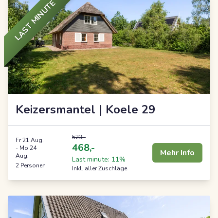
LAST MINUTE
Keizersmantel | Koele 29
523,-
Fr 21 Aug.
468,-
-
Mo 24
Mehr Info
Aug.
Last minute: 11%
2 Personen
Inkl. aller Zuschläge