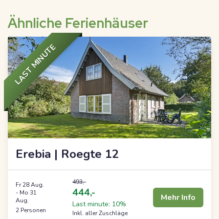
Ähnliche Ferienhäuser
LAST MINUTE
Erebia | Roegte 12
493,-
Fr 28 Aug.
444,-
-
Mo 31
Mehr Info
Aug.
Last minute: 10%
2 Personen
Inkl. aller Zuschläge